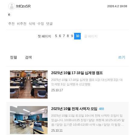
fnfOzvSR
2026.4.2 19:08
e
추천
비추천
삭제
수정
댓글
5
6
7
8
9
10
첫 페이지
끝 페이지
정렬
검색
쓰기
2025년 10월 17-18일 십계명 캠프
2025년 10월 17-18일 십계명 캠프 1강: 대신계명 2강: 대
인계명 3강: 십계명과 선교명령
25.10.17
2025년 10월 전체 사역자 모임
488
2025년 10월 11일 토요일 10시에 전체 사역자 모임이 있
었습니다. 10:00-10:25 찬양 / 담당: 최현욱 10:25-10:45 말
씀 / 담당: 김기준 10:45-12:00 사역 나눔 / 담당: 각 팀장 현
장 참석: 김기준, 최현욱, 이보라, 전용우, 신지운, 강지원 화
25.10.11
상 참석: 박선한, 박재한, 오도현, 오하영 불참: 이동진, 김소