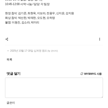
10:45-12:00 사역 나눔 / 담당: 각 팀장
현장 참석: 김기준, 최현욱, 이보라, 전용우, 신지운, 강지원
화상 참석: 박선한, 박재한, 오도현, 오하영
불참: 이동진, 김소라, 박미리
2025년 10월 17-18일 십계명 캠프
(by 관리자)
목록
댓글 달기
WYSIWYG 사용
글쓴이