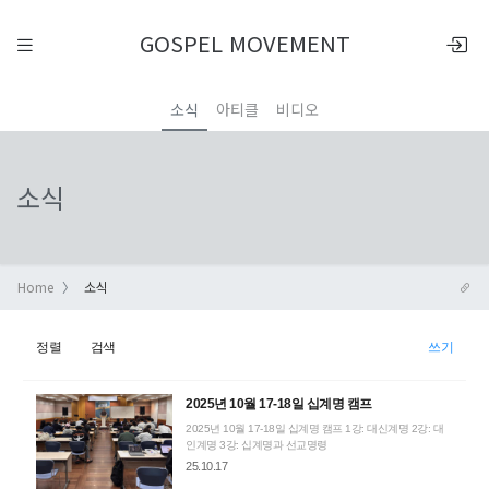
GOSPEL MOVEMENT
소식
아티클
비디오
소식
Home
소식
정렬
검색
쓰기
2025년 10월 17-18일 십계명 캠프
2025년 10월 17-18일 십계명 캠프 1강: 대신계명 2강: 대
인계명 3강: 십계명과 선교명령
25.10.17