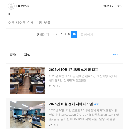
fnfOzvSR
2026.4.2 19:08
e
추천
비추천
삭제
수정
댓글
5
6
7
8
9
10
첫 페이지
끝 페이지
정렬
검색
쓰기
2025년 10월 17-18일 십계명 캠프
2025년 10월 17-18일 십계명 캠프 1강: 대신계명 2강: 대
인계명 3강: 십계명과 선교명령
25.10.17
2025년 10월 전체 사역자 모임
488
2025년 10월 11일 토요일 10시에 전체 사역자 모임이 있
었습니다. 10:00-10:25 찬양 / 담당: 최현욱 10:25-10:45 말
씀 / 담당: 김기준 10:45-12:00 사역 나눔 / 담당: 각 팀장 현
장 참석: 김기준, 최현욱, 이보라, 전용우, 신지운, 강지원 화
25.10.11
상 참석: 박선한, 박재한, 오도현, 오하영 불참: 이동진, 김소