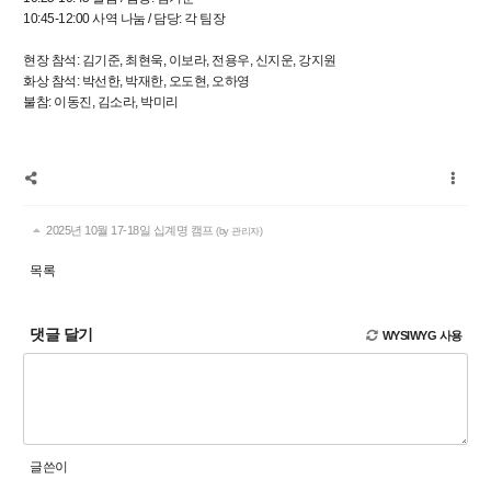
10:45-12:00 사역 나눔 / 담당: 각 팀장
현장 참석: 김기준, 최현욱, 이보라, 전용우, 신지운, 강지원
화상 참석: 박선한, 박재한, 오도현, 오하영
불참: 이동진, 김소라, 박미리
2025년 10월 17-18일 십계명 캠프
(by 관리자)
목록
댓글 달기
WYSIWYG 사용
글쓴이